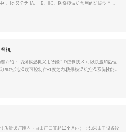
，II类又分为IIA、IIB、IIC。防爆模温机常用的防爆型号有E
中，“Ex”是防爆电气产品的标志，“ⅡB”表示该设备可以应用于ⅡB类
中。
水温机
制技术,可以快速加热恒
双PID控制,温度可控制在±1度之内.防爆模温机控温系统性能不
.开机自动排气回油温度显示,隔离式电控箱，延长电器使用寿
,省电30％以上.采用中国台湾元欣循环泵（可按客户要求选