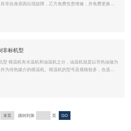
不良等自身原因出现故障，乙方免费负责维修，并免费更换相
时间：卖方在收到客户的通知后1
方
制非标机型
标机型 模温机有水温机和油温机之分，油温机就是以导热油做为
水作为传热媒介的模温机。模温机的型号及规格较多，在选购
厂家，根据需要实际生产工艺来确定，加热功率及泵浦功率，
。
末页
跳转到第
页