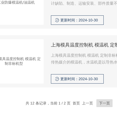
计缺陷、制造、运输安装、部件质量
关部件。 ⑵ 质量保证期外：不论由于设备本身原因、买方人为因素还是外部客观因素导致设备故
障，卖方均将有偿负责维修，酌情收取服务费和材料费。 ⑶ 响应
更新时间：2024-10-30
小时内做出响应。对于普通故障，卖
上海模具温度控制机 模温机 定
上海模具温度控制机 模温机 定制非
传热媒介的模温机，水温机是以导热
时，尽量提供详细的工艺情况给生产
避免出现功率过大或不足的现象产生
更新时间：2024-10-30
共 12 条记录，当前 1 / 2 页 首页 上一页
下一页