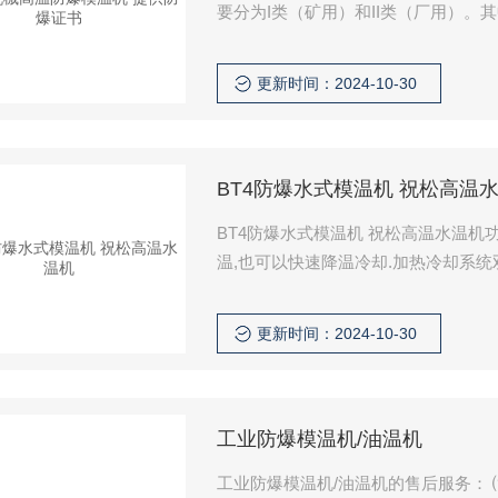
要分为I类（矿用）和II类（厂用）。其中
xIIBT4、ExIICT4等。在这些型号
气体与空气形成的爆炸性混合物环境
更新时间：2024-10-30
BT4防爆水式模温机 祝松高温
BT4防爆水式模温机 祝松高温水温机功能介绍： 防爆模温机采用智能PID控
温,也可以快速降温冷却.加热冷却系统
错,能满足您不同工作环境的多种需求
命.使用方便通过温度调节直接控制温度
更新时间：2024-10-30
购）,控制精度高,适
工业防爆模温机/油温机
工业防爆模温机/油温机的售后服务： ⑴ 质量保证期内（自出厂日算起12个月内）：如果由于设备设