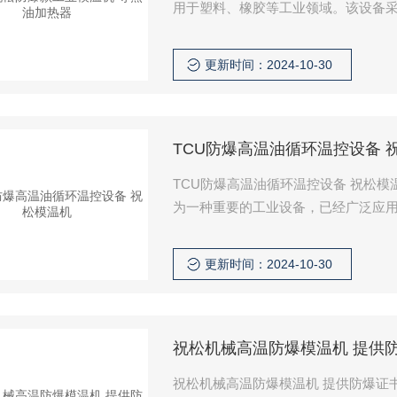
用于塑料、橡胶等工业领域。该设备采
的主要功能是通过加热或冷却模具来
根据不同的生产需求调整温度，并具有
更新时间：2024-10-30
机通常具有多种加热和冷却方式，如
TCU防爆高温油循环温控设备 
TCU防爆高温油循环温控设备 祝松
为一种重要的工业设备，已经广泛应
器究竟是如何运作的呢？ 首先，我们要明白它的核心功能——控制温度。导热油无论是高温还是低
温，防爆油循环温度控制机都能通过
更新时间：2024-10-30
级厨，无论你想做什么菜，它都能帮
祝松机械高温防爆模温机 提供
祝松机械高温防爆模温机 提供防爆证