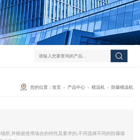
00℃油箱外置高温油温机，75kw加热功率
祝松机械水冷式工业冷水机，壳
您的位置：
首页
-
产品中心
-
模温机
-
防爆模温机
场所,并根据使用场合的特性及要求的,不同选择不同的防爆级