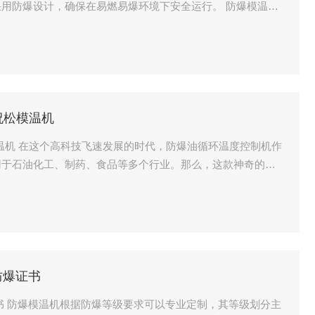
用防爆设计，确保在易燃易爆环境下安全运行。 防爆模温机
保持恒定的模具温度，从而提高产品质量和生产效率。它可以
自动控制和监测功能，确保设备稳定可靠地运行。 防爆模温
电加热、导热油加
祝松模温机
模温机 在这个高科技飞速发展的时代，防爆油循环温度控制机作
用于石油化工、制药、食品等多个行业。那么，这款神奇的机
精密的控制系统，实现对油温的精确调控。这就像是一个五星
你控制好火候，
防爆证书
书 防爆模温机根据防爆等级要求可以专业定制，其等级划分主