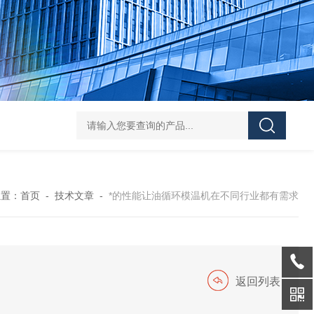
00℃油箱外置高温油温机，75kw加热功率
祝松机械水冷式工业冷水机，壳
位置：
首页
-
技术文章
-
*的性能让油循环模温机在不同行业都有需求
返回列表