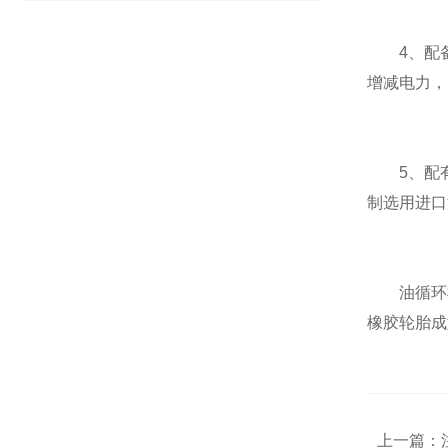
4、配备P
增减电力，
5、配有
制选用进口
油循环模
橡胶轮胎成
上一篇：