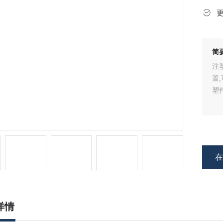
简
注
置
塑
详情