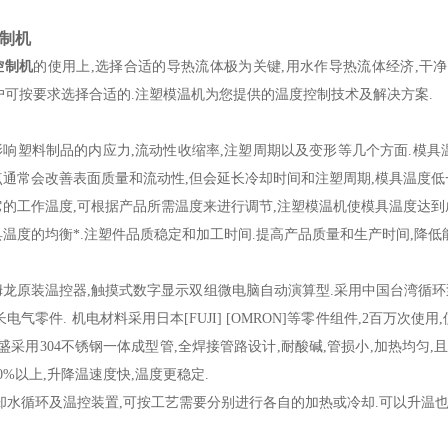
制机
控制机
的使用上,选择合适的导热流体极为关键,用水作导热流体经济,干净使
.客户可按要求选择合适的.注塑模温机为您提供的温度控制技术及解决方案.
响塑料制品的内应力,流动性收缩率,注塑周期以及变形等几个方面.模具
通常会改善表面质量和流动性,但会延长冷却时间和注塑周期,模具温度低
的工作温度,可根据产品所需温度来进行调节,注塑模温机使模具温度达到
温度的均衡*.注塑件品质稳定和加工时间.提高产品质量和生产时间,降低
：
龙原装温控器,触摸式数字显示双组微电脑自动演算型.采用中国台湾循环泵
长电气零件. 机电材料采用日本[FUJI] [OMRON]等零件组件,2百万
德盛采用304不锈钢一体成型管,全焊接管路设计,耐酸碱,管损小,加热均匀
0%以上,升降温速度快,温度更稳定.
却水循环及温控装置,可按工艺需要分别进行各自的加热或冷却.可以升温也