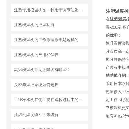
注塑专用模温机是一种用于调节注塑模具温度的辅助设备
注塑温度控
在
注塑温度
注塑模温机的控温功能
温-350度
的优势：
注塑模温机的工作原理原来是这样的
模具温度会影
具温度高一点
注塑模温机的应用和保养
模具并保持它
产过程中模具
高温模温机常见故障各有哪些？
的功能介绍
采用日本欧姆
反应釜温控系统如何选择
热量侵入,延
工业冷水机在化工搅拌造粒过程中的重要作用
定工作. 利
它模温机更3
油温机温度降不下来讲解
配有加热,冷