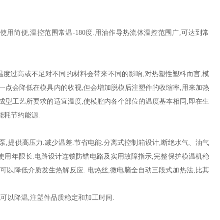
用简便,温控范围常温-180度.用油作导热流体温控范围广,可达到常
温度过高或不足对不同的材料会带来不同的影响,对热塑性塑料而言,模
一点会降低在模具内的收视,但会增加脱模后注塑件的收缩率,用来加热
成型工艺所要求的适宜温度,使模腔内各个部位的温度基本相同,即在生
能耗节约能源.
,提供高压力.减少温差.节省电能.分离式控制箱设计,断绝水气、油气
次使用,使用年限长.电路设计连锁防错电路及实用故障指示,完整保护模温机稳
,且可以降低介质发生热解反应. 电热丝,微电脑全自动三段式加热法,比其
可以降温,注塑件品质稳定和加工时间.