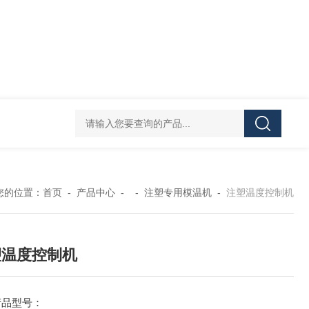
00℃油箱外置高温油温机，75kw加热功率
祝松机械水冷式工业冷水机，壳
您的位置：
首页
-
产品中心
- -
注塑专用模温机
-
注塑温度控制机
塑温度控制机
产品型号：